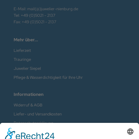
E-Mail: mail(@)juwelier-nienburg.de
Tel: +49 (0)5021 - 2137
Fax: +49 (0)5021 - 2137
Mehr über...
Lieferzeit
Trauringe
Juwelier Siepel
Pflege & Wasserdichtigkeit für Ihre Uhr
Informationen
Widerruf & AGB
Liefer- und Versandkosten
Datenschutzerklärung
Kontakt