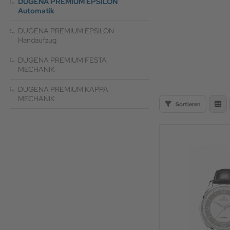
DUGENA PREMIUM EPSILON
Automatik
 Schutz für die Augen
DUGENA PREMIUM EPSILON
uheiten & Aktionen
Handaufzug
DUGENA PREMIUM FESTA
MECHANIK
DUGENA PREMIUM KAPPA
MECHANIK
Sortieren