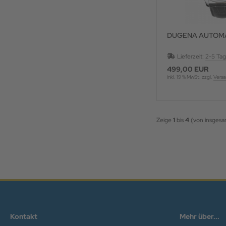
DUGENA AUTOMA
Lieferzeit:
2-5 Ta
499,00 EUR
inkl. 19 % MwSt. zzgl.
Versa
Zeige
1
bis
4
(von insges
Kontakt
Mehr über...