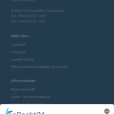
E-Mail: mail(@)juwelier-nienburg.de
Tel: +49 (0)5021 - 2137
Fax: +49 (0)5021 - 2137
Mehr über...
Lieferzeit
Trauringe
Juwelier Siepel
Pflege & Wasserdichtigkeit für Ihre Uhr
Informationen
Widerruf & AGB
Liefer- und Versandkosten
Datenschutzerklärung
Kontakt