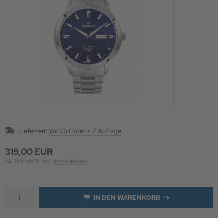
 Schutz für die Augen
uheiten & Aktionen
Lieferzeit:
Vor Ort oder auf Anfrage
319,00 EUR
inkl. 19 % MwSt. zzgl.
Versandkosten
IN DEN WARENKORB