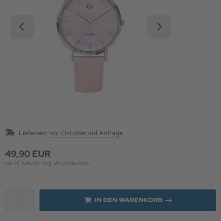
 Schutz für die Augen
uheiten & Aktionen
Lieferzeit:
Vor Ort oder auf Anfrage
49,90 EUR
inkl. 19 % MwSt. zzgl.
Versandkosten
IN DEN WARENKORB