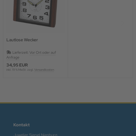
Lautlose Wecker
Lieferzeit:
Vor Ort oder auf
Anfrage
34,95 EUR
inkl. 19 % MwSt. zzgl.
Versandkosten
Kontakt
Juwelier Siepel Nienburg